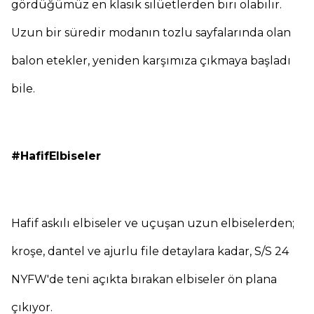
gördüğümüz en klasik silüetlerden biri olabilir.
Uzun bir süredir modanın tozlu sayfalarında olan
balon etekler, yeniden karşımıza çıkmaya başladı
bile.
#HafifElbiseler
Hafif askılı elbiseler ve uçuşan uzun elbiselerden;
kroşe, dantel ve ajurlu file detaylara kadar, S/S 24
NYFW'de teni açıkta bırakan elbiseler ön plana
çıkıyor.