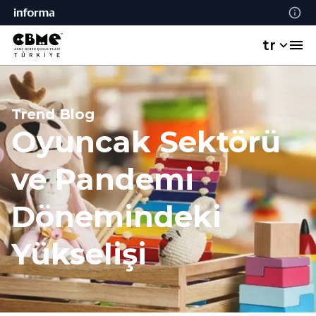
tr
Trend Blog
Oyuncak Sektörü
ve Pandemi
Dönemindeki
Yükselişi